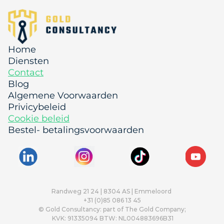
Home
Diensten
Contact
Blog
Algemene Voorwaarden
Privicybeleid
Cookie beleid
Bestel- betalingsvoorwaarden
Randweg 21 24 | 8304 AS | Emmeloord 
+31 (0)85 086 13 45
© Gold Consultancy: part of The Gold Company;
 KVK: 91335094 BTW: NL004883696B31