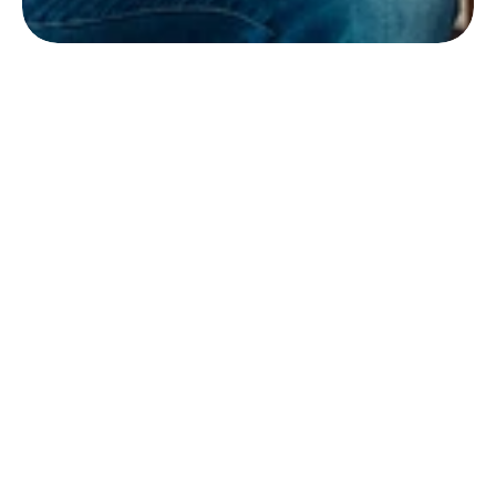
Wij werken met enthousiasme 
samen met bedrijven door heel 
Nederland:
Benieuwd wat Gold 
Consultancy voor jouw 
sales kan betekenen?