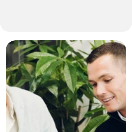
druk.
HubSpot CRM & AI
Zonder 
structuur 
blijft sales 