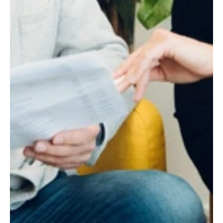
Meer 
resultaat uit 
elk 
klantgesprek.
Van acquisitie en 
kwalificatie tot 
relatiebeheer. Met 
praktische training en 
coaching helpen we 
ondernemers en 
commerciële teams om 
structureel beter te 
verkopen.
Meer Sales Power