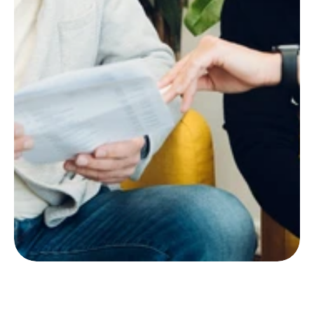
toeval.
Leads verdwijnen, 
offertes blijven liggen 
en inzicht ontbreekt. 
Wij helpen je met 
HubSpot CRM, 
automatisering en AI 
zodat je meer grip krijgt 
op je salesproces en 
kunt sturen op data.
Meer over CRM