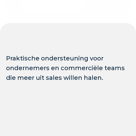
50+
Blije klanten & 
salesprofessionals
Wat bieden wij 
jou?
Praktische ondersteuning voor 
ondernemers en commerciële teams 
die meer uit sales willen halen.
Sales Training & Coaching
Praktische begeleiding voor ondernemers, 