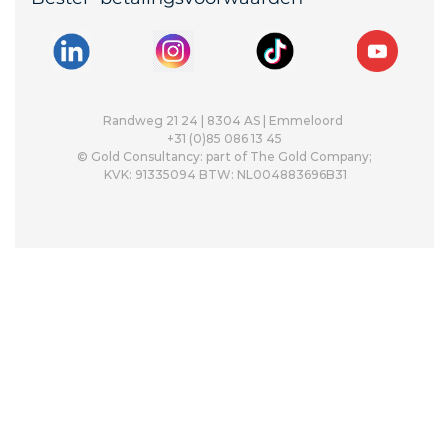
Randweg 21 24 | 8304 AS | Emmeloord 
+31 (0)85 086 13 45
© Gold Consultancy: part of The Gold Company;
 KVK: 91335094 BTW: NL004883696B31